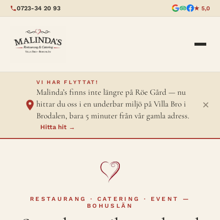
0723-34 20 93
★ 5,0
VI HAR FLYTTAT!
Malinda’s finns inte längre på Röe Gård — nu
×
hittar du oss i en underbar miljö på Villa Bro i
Brodalen, bara 5 minuter från vår gamla adress.
Hitta hit →
RESTAURANG · CATERING · EVENT —
BOHUSLÄN