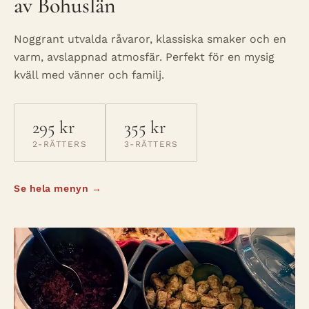
av Bohuslän
Noggrant utvalda råvaror, klassiska smaker och en
varm, avslappnad atmosfär. Perfekt för en mysig
kväll med vänner och familj.
295 kr
355 kr
2-RÄTTERS
3-RÄTTERS
Se hela menyn →