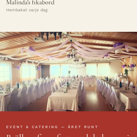
Malinda’s fikabord
Hembakat varje dag
EVENT & CATERING — ÅRET RUNT