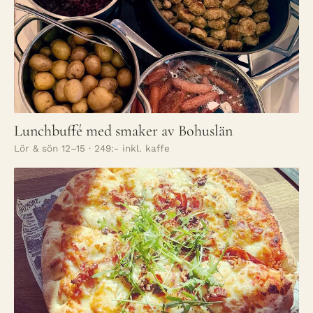
Lunchbuffé med smaker av Bohuslän
Lör & sön 12–15 · 249:- inkl. kaffe