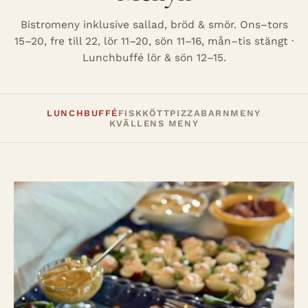
Bistromeny inklusive sallad, bröd & smör. Ons–tors
15–20, fre till 22, lör 11–20, sön 11–16, mån–tis stängt ·
Lunchbuffé lör & sön 12–15.
LUNCHBUFFÉ
FISK
KÖTT
PIZZA
BARNMENY
KVÄLLENS MENY