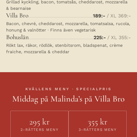
Grillad kyckling, bacon, tomatsås, cheddarost, mozzarella
& bearnaise
Villa Bro
189:-
/ XL 369:-
Bacon, chevré, cheddarost, mozzarella, tomatsalsa, rucola,
honung & valnötter · Finns även vegetarisk
Bohuslän
225:-
/ XL 355:-
Rökt lax, räkor, rödlök, stenbitsrom, bladspenat, crème
fraiche, mozzarella & cheddar
KVÄLLENS MENY · SPECIALPRIS
Middag på Malinda’s på Villa Bro
295 kr
355 kr
2-RÄTTERS MENY
3-RÄTTERS MENY