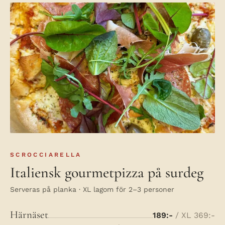
SCROCCIARELLA
Italiensk gourmetpizza på surdeg
Serveras på planka · XL lagom för 2–3 personer
Härnäset
189:-
/ XL 369:-