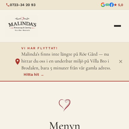
0723-34 20 93
★ 5,0
VI HAR FLYTTAT!
Malinda’s finns inte längre på Röe Gård — nu
×
hittar du oss i en underbar miljö på Villa Bro i
Brodalen, bara 5 minuter från vår gamla adress.
Hitta hit →
Menyn