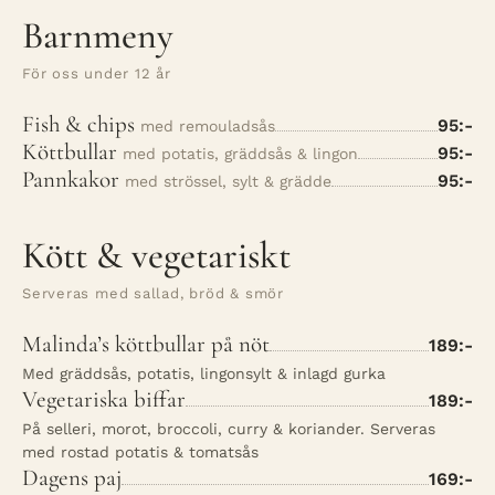
Barnmeny
För oss under 12 år
Fish & chips
95:-
med remouladsås
Köttbullar
95:-
med potatis, gräddsås & lingon
Pannkakor
95:-
med strössel, sylt & grädde
Kött & vegetariskt
Serveras med sallad, bröd & smör
Malinda’s köttbullar på nöt
189:-
Med gräddsås, potatis, lingonsylt & inlagd gurka
Vegetariska biffar
189:-
På selleri, morot, broccoli, curry & koriander. Serveras
med rostad potatis & tomatsås
Dagens paj
169:-