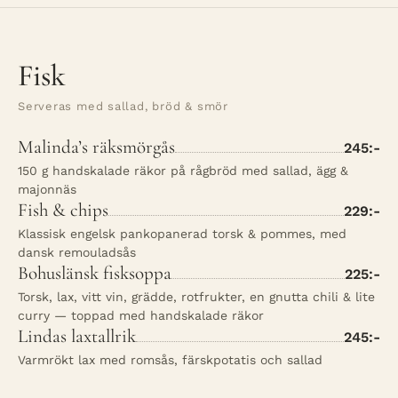
Fisk
Serveras med sallad, bröd & smör
Malinda’s räksmörgås
245:-
150 g handskalade räkor på rågbröd med sallad, ägg &
majonnäs
Fish & chips
229:-
Klassisk engelsk pankopanerad torsk & pommes, med
dansk remouladsås
Bohuslänsk fisksoppa
225:-
Torsk, lax, vitt vin, grädde, rotfrukter, en gnutta chili & lite
curry — toppad med handskalade räkor
Lindas laxtallrik
245:-
Varmrökt lax med romsås, färskpotatis och sallad