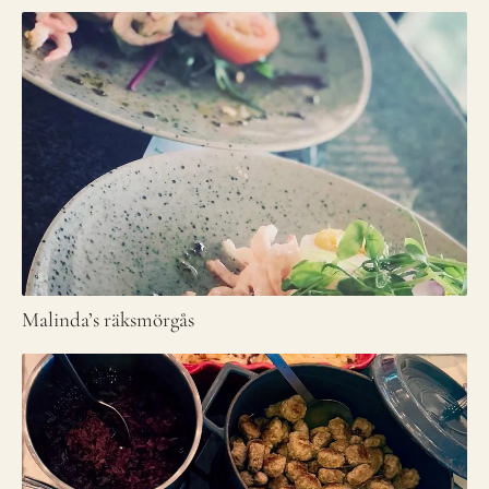
Malinda’s räksmörgås