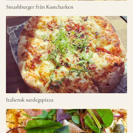
Smashburger från Kustcharken
Italiensk surdegspizza