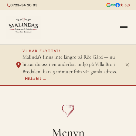
0723-34 20 93
★ 5,0
VI HAR FLYTTAT!
Malinda’s finns inte längre på Röe Gård — nu
×
hittar du oss i en underbar miljö på Villa Bro i
Brodalen, bara 5 minuter från vår gamla adress.
Hitta hit →
Menyn