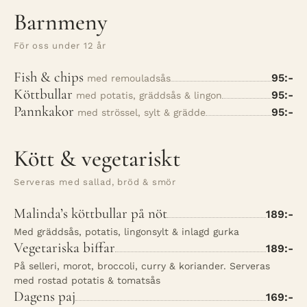
Barnmeny
För oss under 12 år
Fish & chips
95:-
med remouladsås
Köttbullar
95:-
med potatis, gräddsås & lingon
Pannkakor
95:-
med strössel, sylt & grädde
Kött & vegetariskt
Serveras med sallad, bröd & smör
Malinda’s köttbullar på nöt
189:-
Med gräddsås, potatis, lingonsylt & inlagd gurka
Vegetariska biffar
189:-
På selleri, morot, broccoli, curry & koriander. Serveras
med rostad potatis & tomatsås
Dagens paj
169:-