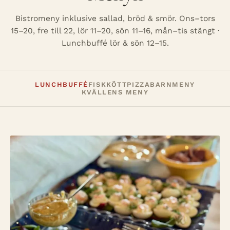
Bistromeny inklusive sallad, bröd & smör. Ons–tors
15–20, fre till 22, lör 11–20, sön 11–16, mån–tis stängt ·
Lunchbuffé lör & sön 12–15.
LUNCHBUFFÉ
FISK
KÖTT
PIZZA
BARNMENY
KVÄLLENS MENY