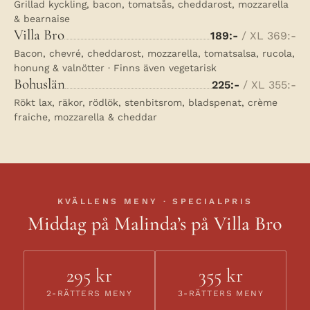
Grillad kyckling, bacon, tomatsås, cheddarost, mozzarella
& bearnaise
Villa Bro
189:-
/ XL 369:-
Bacon, chevré, cheddarost, mozzarella, tomatsalsa, rucola,
honung & valnötter · Finns även vegetarisk
Bohuslän
225:-
/ XL 355:-
Rökt lax, räkor, rödlök, stenbitsrom, bladspenat, crème
fraiche, mozzarella & cheddar
KVÄLLENS MENY · SPECIALPRIS
Middag på Malinda’s på Villa Bro
295 kr
355 kr
2-RÄTTERS MENY
3-RÄTTERS MENY