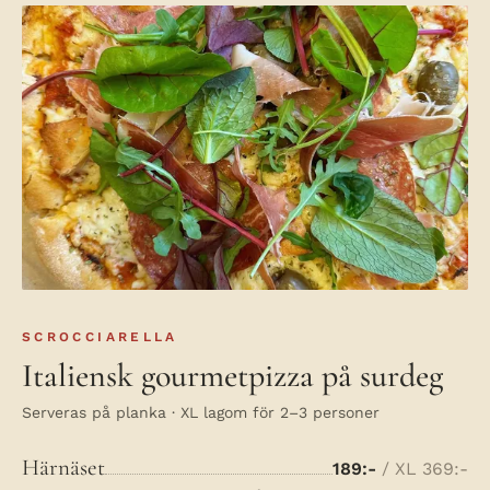
SCROCCIARELLA
Italiensk gourmetpizza på surdeg
Serveras på planka · XL lagom för 2–3 personer
Härnäset
189:-
/ XL 369:-