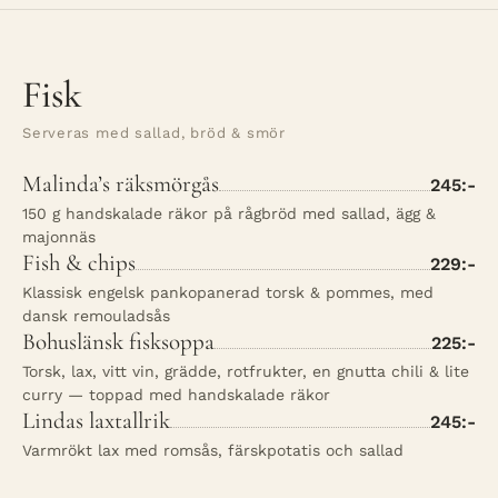
Fisk
Serveras med sallad, bröd & smör
Malinda’s räksmörgås
245:-
150 g handskalade räkor på rågbröd med sallad, ägg &
majonnäs
Fish & chips
229:-
Klassisk engelsk pankopanerad torsk & pommes, med
dansk remouladsås
Bohuslänsk fisksoppa
225:-
Torsk, lax, vitt vin, grädde, rotfrukter, en gnutta chili & lite
curry — toppad med handskalade räkor
Lindas laxtallrik
245:-
Varmrökt lax med romsås, färskpotatis och sallad