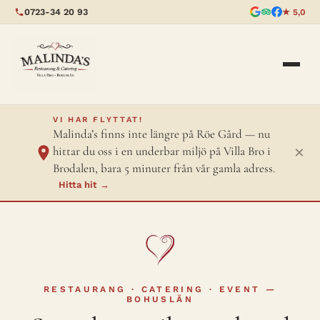
0723-34 20 93
★ 5,0
VI HAR FLYTTAT!
Malinda’s finns inte längre på Röe Gård — nu
×
hittar du oss i en underbar miljö på Villa Bro i
Brodalen, bara 5 minuter från vår gamla adress.
Hitta hit →
RESTAURANG · CATERING · EVENT —
BOHUSLÄN