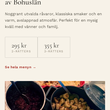
av Bohuslän
Noggrant utvalda råvaror, klassiska smaker och en
varm, avslappnad atmosfär. Perfekt för en mysig
kväll med vänner och familj.
295 kr
355 kr
2-RÄTTERS
3-RÄTTERS
Se hela menyn →