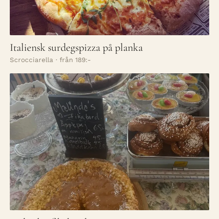
Italiensk surdegspizza på planka
Scrocciarella · från 189:-