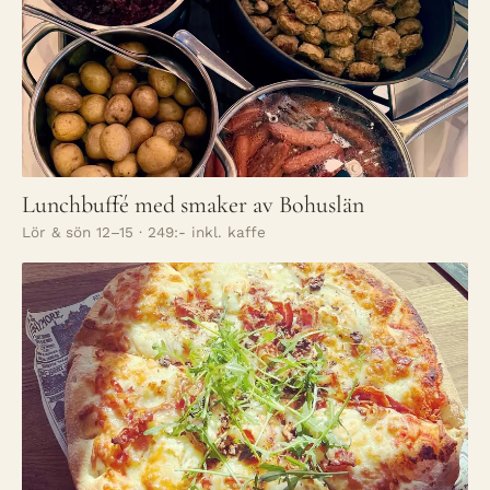
Lunchbuffé med smaker av Bohuslän
Lör & sön 12–15 · 249:- inkl. kaffe