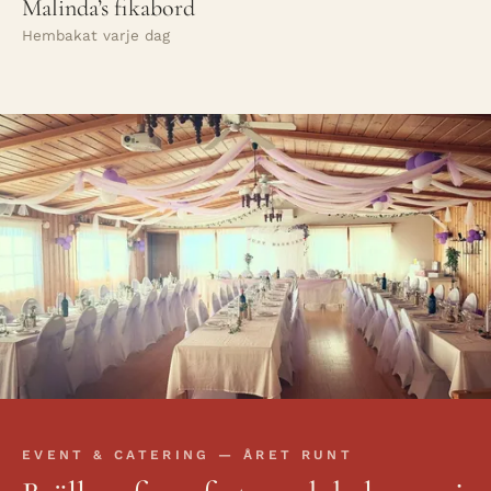
Malinda’s fikabord
Hembakat varje dag
EVENT & CATERING — ÅRET RUNT