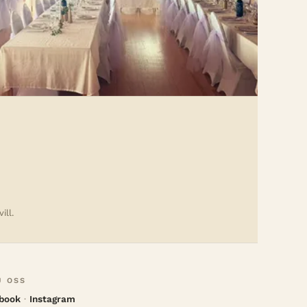
ill.
J OSS
book
·
Instagram