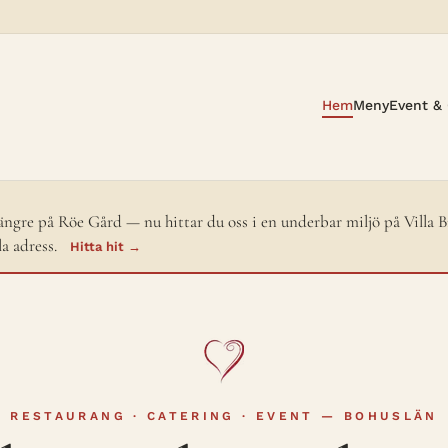
Hem
Meny
Event & 
längre på Röe Gård — nu hittar du oss i en underbar miljö på Villa B
a adress.
Hitta hit →
RESTAURANG · CATERING · EVENT — BOHUSLÄN