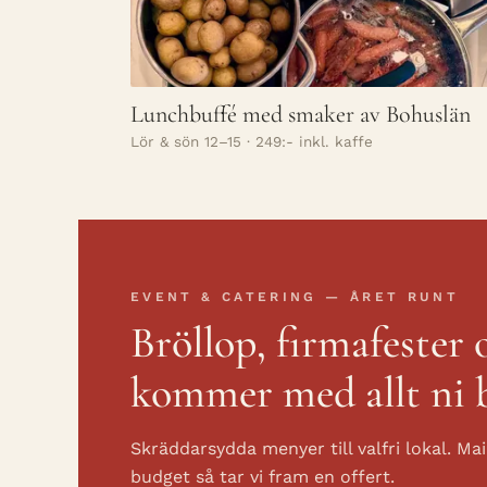
Lunchbuffé med smaker av Bohuslän
Lör & sön 12–15 · 249:- inkl. kaffe
EVENT & CATERING — ÅRET RUNT
Bröllop, firmafester 
kommer med allt ni 
Skräddarsydda menyer till valfri lokal. Ma
budget så tar vi fram en offert.