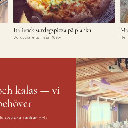
Italiensk surdegspizza på planka
Mal
Scrocciarella · från 189:-
Hem
och kalas — vi
behöver
ila oss era tankar och