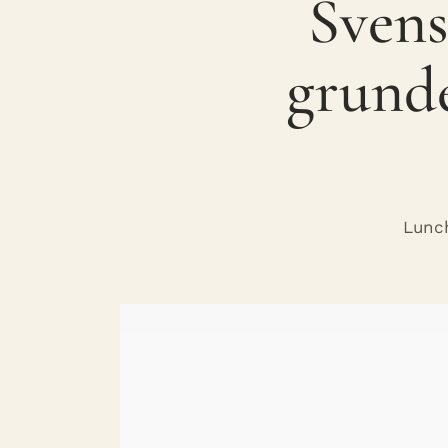
Svens
grunde
Lunch