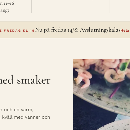
ön 11–16
tängt
Nu på fredag 14/8:
Avslutningskalas
Hela
E FREDAG KL 19
 med smaker
er och en varm,
g kväll med vänner och