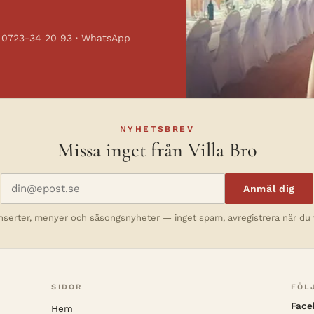
· 0723-34 20 93 · WhatsApp
NYHETSBREV
Missa inget från Villa Bro
Anmäl dig
serter, menyer och säsongsnyheter — inget spam, avregistrera när du v
SIDOR
FÖL
Face
Hem