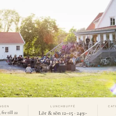
NGEN
LUNCHBUFFÉ
CAT
fre till 22
Lör & sön 12–15 · 249:-