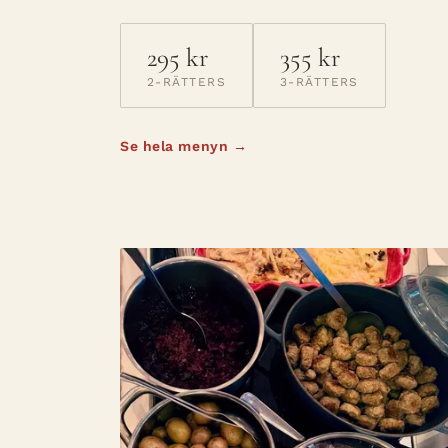
295 kr
355 kr
2-RÄTTERS
3-RÄTTERS
Se hela menyn →