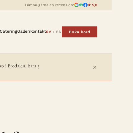
Lämna gärna en recension:
★ 5,0
Catering
Galleri
Kontakt
Boka bord
SV
/
EN
ro i Brodalen, bara 5
×