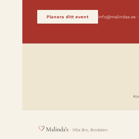
Planera ditt event
info@malindas.se 
Kon
Malinda’s
· Villa Bro, Brodalen