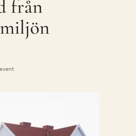
d från
 miljön
 event