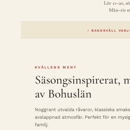
Lör 11–20, s
Mån–tis s
♪ BANDKVÄLL VARJ
KVÄLLENS MENY
Säsongsinspirerat,
av Bohuslän
Noggrant utvalda råvaror, klassiska smak
avslappnad atmosfär. Perfekt för en mysi
familj.